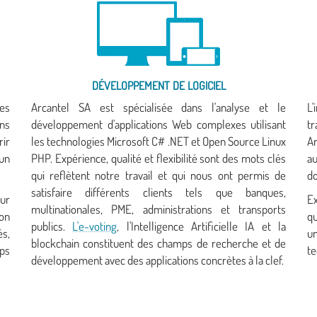
DÉVELOPPEMENT DE LOGICIEL
ces
Arcantel SA est spécialisée dans l'analyse et le
L'
ons
développement d'applications Web complexes utilisant
tr
rir
les technologies Microsoft C# .NET et Open Source Linux
Ar
 un
PHP. Expérience, qualité et flexibilité sont des mots clés
a
qui reflètent notre travail et qui nous ont permis de
do
satisfaire différents clients tels que banques,
our
E
multinationales, PME, administrations et transports
ion
qu
publics.
L'e-voting
, l'Intelligence Artificielle IA et la
és,
u
blockchain constituent des champs de recherche et de
mps
te
développement avec des applications concrètes à la clef.