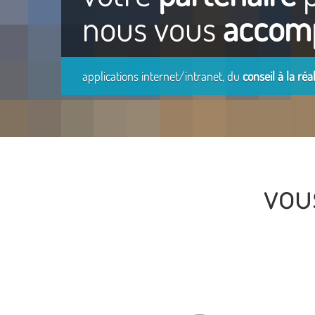
nous vous
accom
applications internet/intranet, du
conseil à la réa
vou